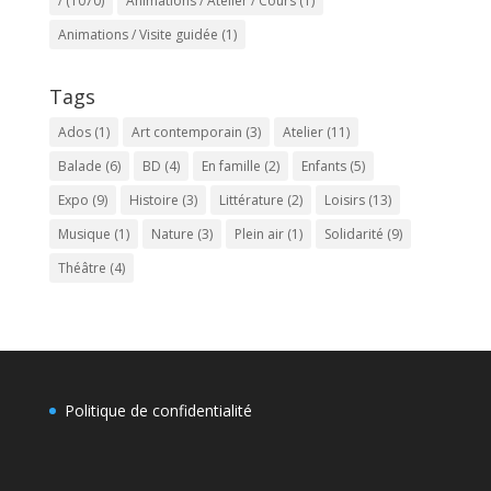
/
(1070)
Animations / Atelier / Cours
(1)
Animations / Visite guidée
(1)
Tags
Ados
(1)
Art contemporain
(3)
Atelier
(11)
Balade
(6)
BD
(4)
En famille
(2)
Enfants
(5)
Expo
(9)
Histoire
(3)
Littérature
(2)
Loisirs
(13)
Musique
(1)
Nature
(3)
Plein air
(1)
Solidarité
(9)
Théâtre
(4)
Politique de confidentialité